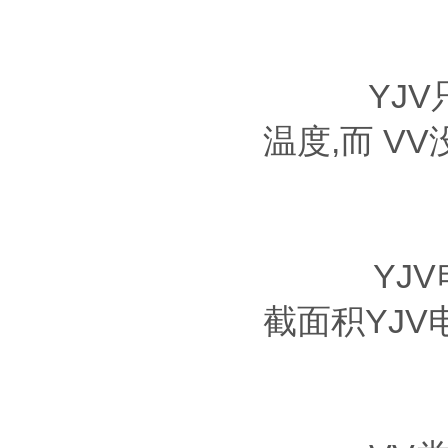
YJV只
温度,而 V
YJV电缆
截面积YJ