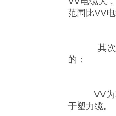
VV电缆大
范围比VV
其次，二
的：
VV为塑力
于塑力缆。